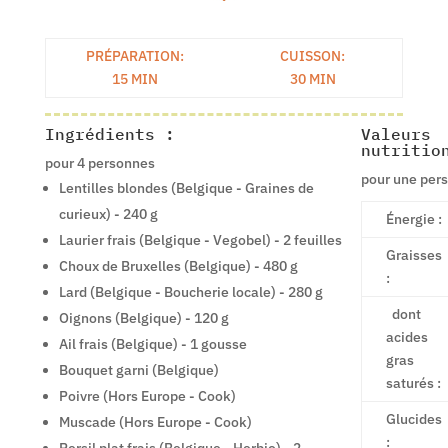
PRÉPARATION:
CUISSON:
15 MIN
30 MIN
Ingrédients :
Valeurs
nutritio
pour 4 personnes
pour une per
Lentilles blondes (Belgique - Graines de
curieux) - 240 g
Énergie :
Laurier frais (Belgique - Vegobel) - 2 feuilles
Graisses
Choux de Bruxelles (Belgique) - 480 g
:
Lard (Belgique - Boucherie locale) - 280 g
dont
Oignons (Belgique) - 120 g
acides
Ail frais (Belgique) - 1 gousse
gras
Bouquet garni (Belgique)
saturés :
Poivre (Hors Europe - Cook)
Glucides
Muscade (Hors Europe - Cook)
: