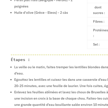
Persil plat frais (Belgique - Herbio) - 2
poignées
dont
Huile d'olive (Grèce - Eleos) - 2 càs
sucres :
Fibres :
Protéines
:
Sel :
Étapes :
La veille ou le matin, faites tremper les lentilles blondes da
d’eau.
Egouttez les lentilles et cuisez-les dans une casserole d’eau
20-25 minutes, avec une feuille de laurier. Une fois cuites, é
Enlevez les feuilles abîmées et lavez les choux de Bruxelles 
une incision en croix à la base de chaque chou. Faites-les cu
une grande quantité d’eau bouillante salée environ 10 minut