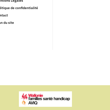
ntions Légales
litique de confidentialité
ntact
an du site