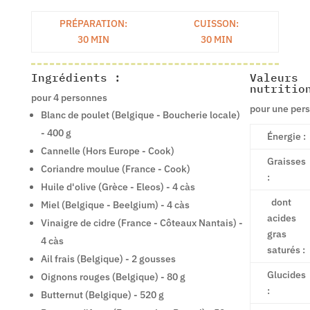
PRÉPARATION:
CUISSON:
30 MIN
30 MIN
Ingrédients :
Valeurs
nutritio
pour 4 personnes
pour une per
Blanc de poulet (Belgique - Boucherie locale)
- 400 g
Énergie :
Cannelle (Hors Europe - Cook)
Graisses
Coriandre moulue (France - Cook)
:
Huile d'olive (Grèce - Eleos) - 4 càs
dont
Miel (Belgique - Beelgium) - 4 càs
acides
Vinaigre de cidre (France - Côteaux Nantais) -
gras
4 càs
saturés :
Ail frais (Belgique) - 2 gousses
Glucides
Oignons rouges (Belgique) - 80 g
:
Butternut (Belgique) - 520 g